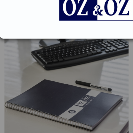
ve konularına ilişkin olarak danışmanlık hizmeti vermekte ve
alacak, maddi – manevi tazminat, kira sözleşmesi, kira alacağı,
kira tespiti ve tahliye, sebepsiz zenginleşme, muvazaalı işlemler,
kefalet, havale ve garanti sözleşmesine ilişkin davalarda
müvekkillerini temsil etmektedir.