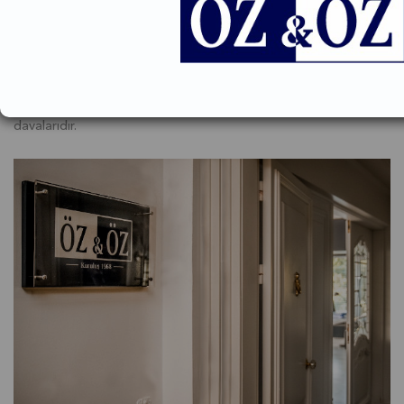
vermektedir.
Büromuzun özel faaliyet alanlarından biri de başlı başına özel
uzmanlık alanı olan Osmanlı dönemi vakıflarına ilişkin
mazbut/mülhak vakıflar, vakıf evlatlığı, galle fazlası, tevliyet,
taviz bedeli, satışa izin, vakıf şerhinin tapu sicilinden terkini
davalarıdır.