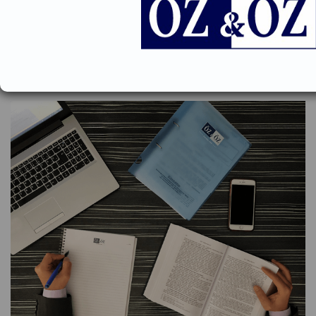
olmak üzere idari kurumlar nezdinde temsili, ilgili idari kurum ve
kuruluşlara her türlü başvurunun hazırlanması ve takibi ile,
idarenin işleyişine ilişkin olarak açılacak iptal ve tam yargı
davalarının takibi alanında müvekkillerini temsil etmekte ve
danışmanlık hizmetleri vermektedir.