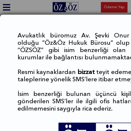
Ödeme Yap
Ana Sayfa > Çalışma Alanları > İdare Hukuku
İdare Hukuku
Avukatlık büromuz Av. Şevki Onur
olduğu “Öz&Öz Hukuk Bürosu” olup
Varlık sebebi ve amacı kamu yararını gerçekleştirmek olan
“ÖZSÖZ” gibi isim benzerliği olan 
idarenin sahip olduğu üstünlük ve ayrıcalıklar karşısında
kurumlar ile bağlantısı bulunmamaktad
bireylerin hak ve hürriyetlerinin dengelenmesini amaçlayan idare
hukuku çerçevesinde, hukuk sistemimizde idari uyuşmazlıkların
Resmi kaynaklardan
bizzat
teyit edeme
idare mahkemeleri, vergi mahkemeleri, bölge idare mahkemeleri
taleplerine yönelik SMS’lere itibar etmey
ve Danıştay’ca çözümlenmesi esas olup, bu alanda yargılama
süreci de İdari Yargılama Usulü Kanunu ile özel düzenlemeye
tabidir.
İsim benzerliği bulunan üçüncü kişi
gönderilen SMS’ler ile ilgili ofis hatl
Büromuz, gerçek ve tüzel kişilerin Enerji Piyasası Düzenleme
edilmemesini saygıyla rica ederiz.
Kurumu, Rekabet Kurumu, Bankacılık Düzenleme ve Denetleme
Kurumu, Enerji Piyasası Düzenleme Kurumu, Radyo Televizyon
Üst Kurumu, Rekabet Kurumu gibi düzenleyici kurumlar da dahil